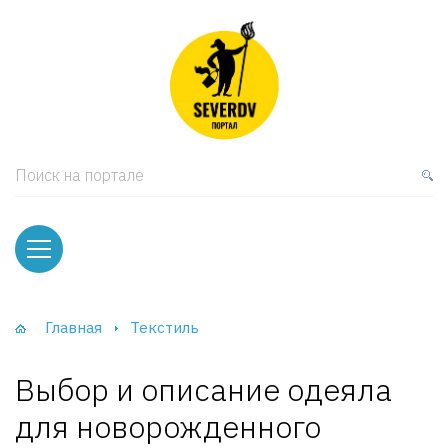
кая мебель
ки и Стеллажи
лы
Поиск на портале
вати
оды и тумбы
ваны
Главная
Текстиль
фы и Шкафы-Купе
Выбор и описание одеяла
для новорожденного