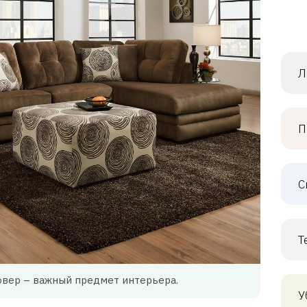
Л
П
С
Т
овер – важный предмет интерьера.
У