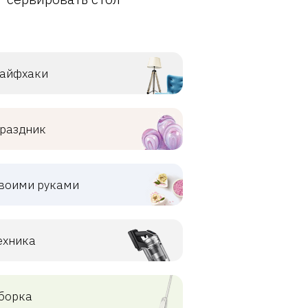
айфхаки
раздник
воими руками
ехника
борка