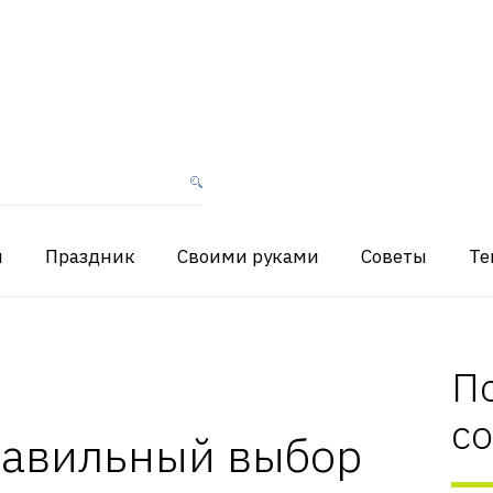
я
Праздник
Своими руками
Советы
Те
П
с
равильный выбор