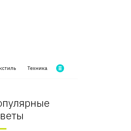
кстиль
Техника
опулярные
оветы