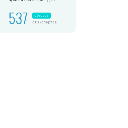
537
обзоров
от экспертов