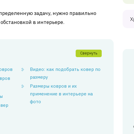
определенную задачу, нужно правильно
Х
с обстановкой в интерьере.
Свернуть
овров
Видео: как подобрать ковер по
размеру
вров
Размеры ковров и их
применение в интерьере на
ты
фото
овер