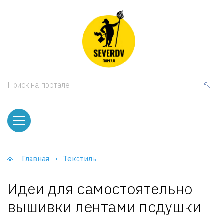
кая мебель
ки и Стеллажи
лы
Поиск на портале
вати
оды и тумбы
ваны
Главная
Текстиль
фы и Шкафы-Купе
Идеи для самостоятельно
вышивки лентами подушки