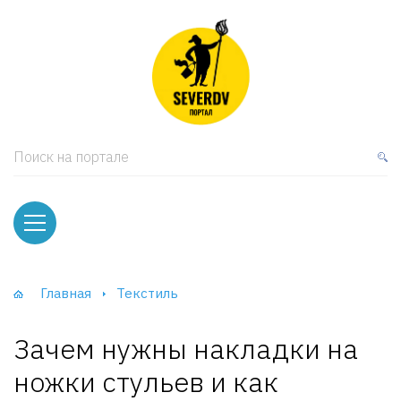
кая мебель
ки и Стеллажи
лы
Поиск на портале
вати
оды и тумбы
ваны
Главная
Текстиль
фы и Шкафы-Купе
Зачем нужны накладки на
ножки стульев и как