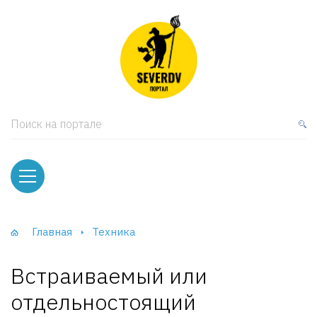
кая мебель
ки и Стеллажи
лы
Поиск на портале
вати
оды и тумбы
ваны
Главная
Техника
фы и Шкафы-Купе
Встраиваемый или
отдельностоящий