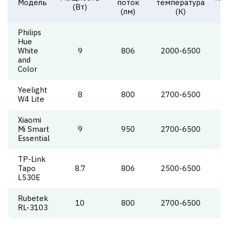
Модель
поток
температура
(Вт)
ц
(лм)
(К)
Philips
Hue
White
9
806
2000-6500
and
Color
Yeelight
8
800
2700-6500
W4 Lite
Xiaomi
Mi Smart
9
950
2700-6500
Essential
TP-Link
Tapo
8.7
806
2500-6500
L530E
Rubetek
10
800
2700-6500
RL-3103