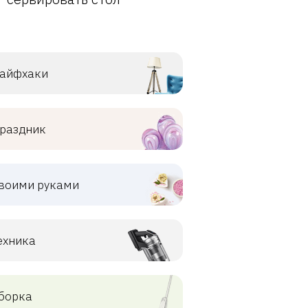
айфхаки
раздник
воими руками
ехника
борка