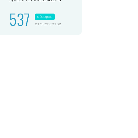
537
обзоров
от экспертов