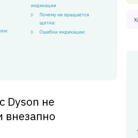
индикации
Почему не вращается
Х
щетка:
уки:
Ошибки индикации:
с Dyson не
и внезапно