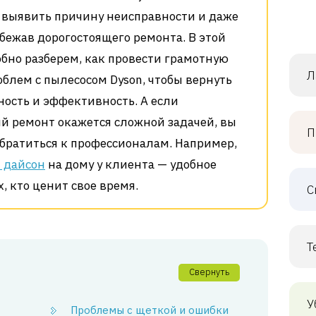
 выявить причину неисправности и даже
збежав дорогостоящего ремонта. В этой
обно разберем, как провести грамотную
Л
блем с пылесосом Dyson, чтобы вернуть
ость и эффективность. А если
й ремонт окажется сложной задачей, вы
П
обратиться к профессионалам. Например,
 дайсон
на дому у клиента — удобное
, кто ценит свое время.
С
Т
Свернуть
У
Проблемы с щеткой и ошибки