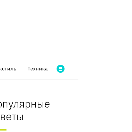
кстиль
Техника
опулярные
оветы