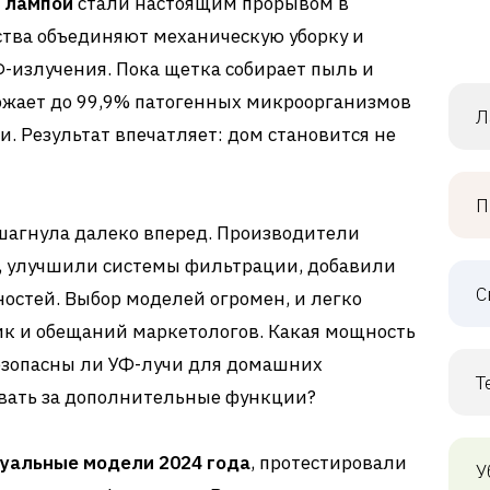
 лампой
стали настоящим прорывом в
ства объединяют механическую уборку и
-излучения. Пока щетка собирает пыль и
ожает до 99,9% патогенных микроорганизмов
Л
. Результат впечатляет: дом становится не
П
шагнула далеко вперед. Производители
, улучшили системы фильтрации, добавили
С
остей. Выбор моделей огромен, и легко
ик и обещаний маркетологов. Какая мощность
езопасны ли УФ-лучи для домашних
Т
вать за дополнительные функции?
уальные модели 2024 года
, протестировали
У