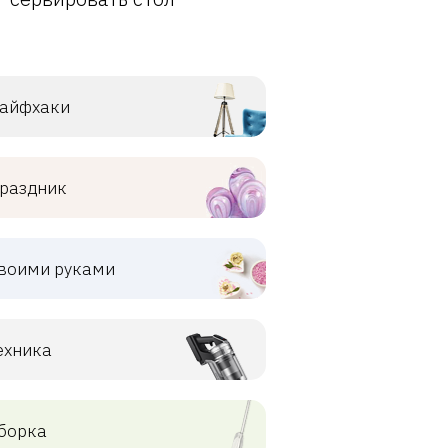
айфхаки
раздник
воими руками
ехника
борка