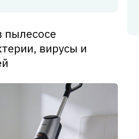
в пылесосе
терии, вирусы и
ей