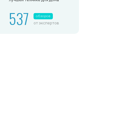
537
обзоров
от экспертов