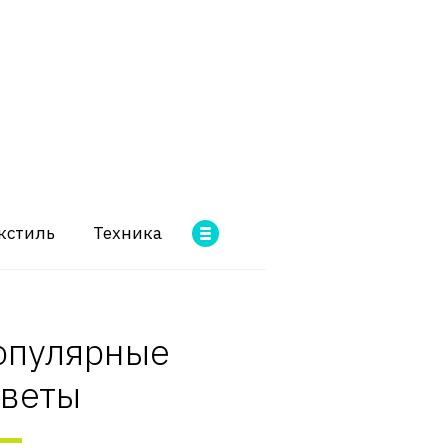
кстиль
Техника
опулярные
оветы