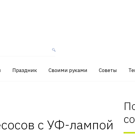
я
Праздник
Своими руками
Советы
Те
П
с
есосов с УФ-лампой