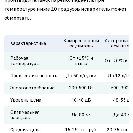
производительность резко падает, а при
температуре ниже 10 градусов испаритель может
обмерзать.
Компрессорный
Адсорбцион
Характеристика
осушитель
осушител
Рабочая
От +15°C и
От -20°C и 
температура
выше
Производительность
До 50 л/сутки
До 12 л/су
Энергопотребление
300-500 Вт
600-800 В
Уровень шума
40-48 дБ
48-55 дБ
Оптимальная
До 80 м²
До 40 м²
площадь
Средняя цена
15-25 тыс. руб.
20-35 тыс. р