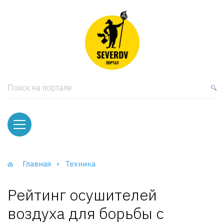
кая мебель
ки и Стеллажи
лы
Поиск на портале
вати
оды и тумбы
ваны
Главная
Техника
фы и Шкафы-Купе
Рейтинг осушителей
воздуха для борьбы с