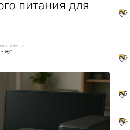
го питания для
ремя на чтение:
 минут