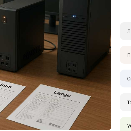
Л
П
С
Т
У