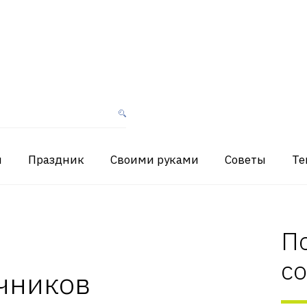
я
Праздник
Своими руками
Советы
Те
П
с
чников