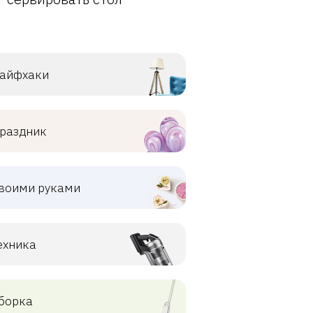
айфхаки
раздник
воими руками
ехника
борка