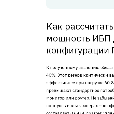
Как рассчитат
мощность ИБП 
конфигурации 
К полученному значению обяза
40%. Этот резерв критически в
эффективнее при нагрузке 60-8
превышают стандартное потреб
монитор или роутер. Не забыва
полную в вольт-амперах – ко
составляет 0.6-0.9, поэтому дл