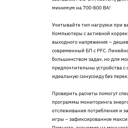
минимум на 700-800 ВА!
Учитывайте тип нагрузки при в
Компьютеры с активной корре
выходного напряжения – дешевы
современный БП с PFC. Линейн
большинством задач, но для м
предпочтительны устройства с
идеальную синусоиду без пере
Проверить расчеты помогут сп
программы мониторинга энерго
отслеживания потребления и з
игры – зафиксированное максим
Помните: экономия на мощности