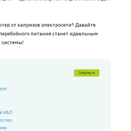
ютер от капризов электросети? Давайте
сперебойного питания станет идеальным
 системы!
Свернуть
мую
й ИБП
ество
иях