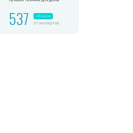
537
обзоров
от экспертов