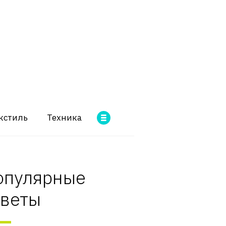
кстиль
Техника
опулярные
оветы