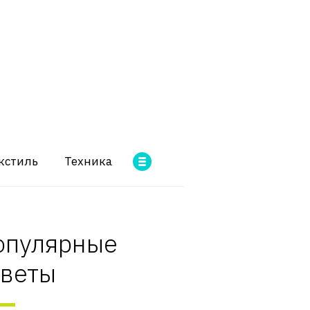
кстиль
Техника
опулярные
оветы