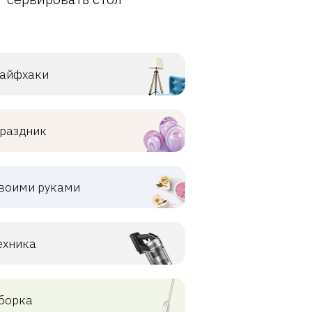
айфхаки
раздник
воими руками
ехника
борка