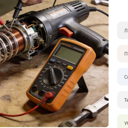
Л
П
С
Т
У