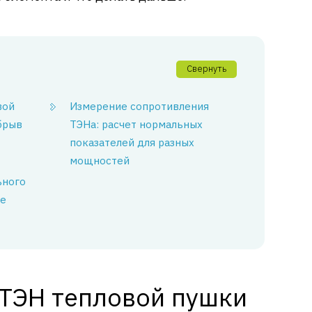
Свернуть
вой
Измерение сопротивления
брыв
ТЭНа: расчет нормальных
показателей для разных
мощностей
ьного
ке
 ТЭН тепловой пушки