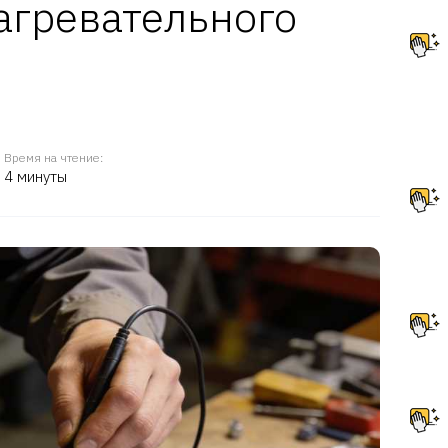
агревательного
Время на чтение:
4 минуты