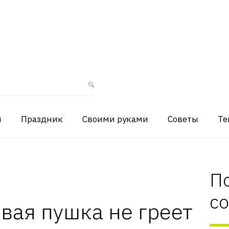
я
Праздник
Своими руками
Советы
Те
П
с
вая пушка не греет