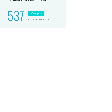
537
обзоров
от экспертов