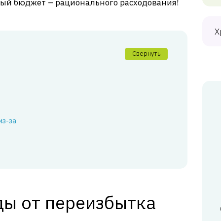
ный бюджет – рационального расходования!
Х
Свернуть
з-за
ы от переизбытка