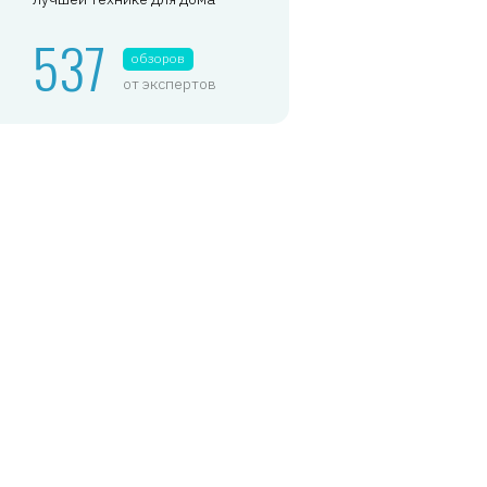
537
обзоров
от экспертов