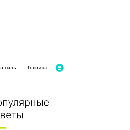
кстиль
Техника
опулярные
оветы