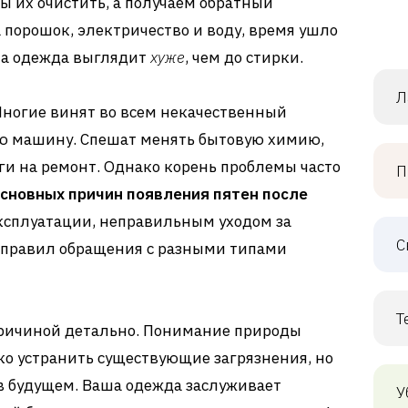
ы их очистить, а получаем обратный
 порошок, электричество и воду, время ушло
 а одежда выглядит
хуже
, чем до стирки.
Л
Многие винят во всем некачественный
ю машину. Спешат менять бытовую химию,
ги на ремонт. Однако корень проблемы часто
П
основных причин появления пятен после
ксплуатации, неправильным уходом за
С
 правил обращения с разными типами
Т
причиной детально. Понимание природы
о устранить существующие загрязнения, но
в будущем. Ваша одежда заслуживает
У