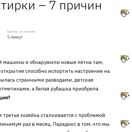
стирки – 7 причин
Время на чтение:
5 минут
ой машины и обнаружили новые пятна там,
е открытие способно испортить настроение на
рылась странными разводами, детская
отметинами, а белая рубашка приобрела
ция?
я третья хозяйка сталкивается с проблемой
инимум раз в месяц. Парадокс в том, что мы