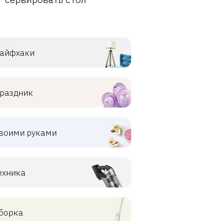
айфхаки
раздник
воими руками
ехника
борка