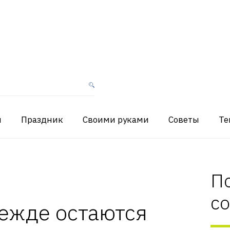
я
Праздник
Своими руками
Советы
Те
П
с
ежде остаются