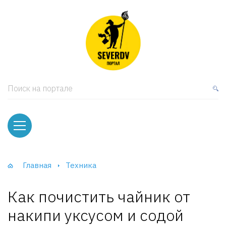
кая мебель
ки и Стеллажи
лы
Поиск на портале
вати
оды и тумбы
ваны
Главная
Техника
фы и Шкафы-Купе
Как почистить чайник от
накипи уксусом и содой