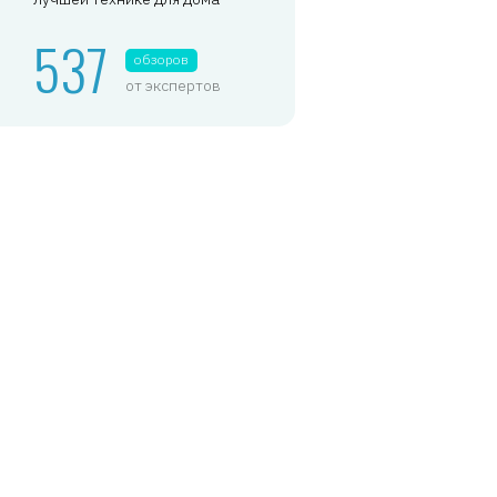
537
обзоров
от экспертов