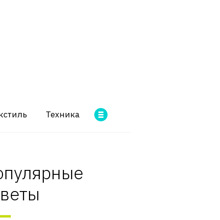
кстиль
Техника
опулярные
оветы