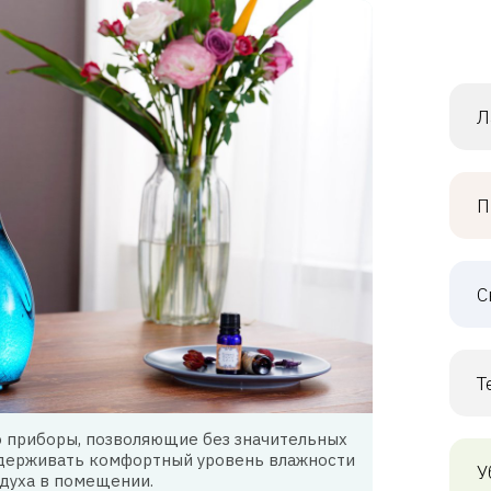
Л
П
С
Т
то приборы, позволяющие без значительных
ддерживать комфортный уровень влажности
У
духа в помещении.