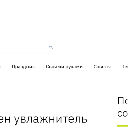
я
Праздник
Своими руками
Советы
Те
П
с
ен увлажнитель