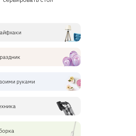
айфхаки
раздник
воими руками
ехника
борка