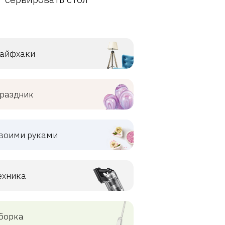
айфхаки
раздник
воими руками
ехника
борка