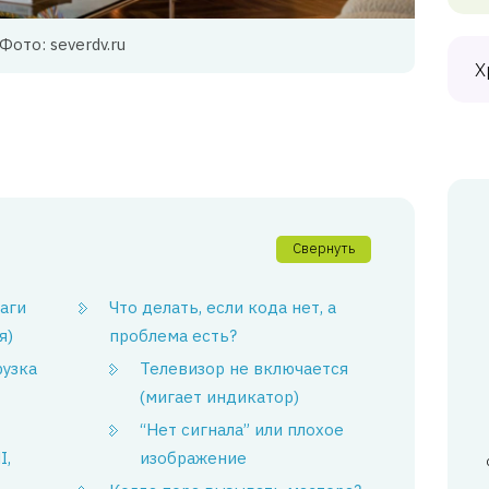
Фото: severdv.ru
Х
Свернуть
аги
Что делать, если кода нет, а
я)
проблема есть?
рузка
Телевизор не включается
(мигает индикатор)
“Нет сигнала” или плохое
I,
изображение