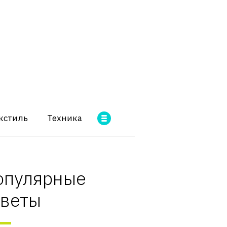
кстиль
Техника
опулярные
оветы