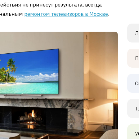
ействия не принесут результата, всегда
иональным
ремонтом телевизоров в Москве
.
Л
П
С
Т
У