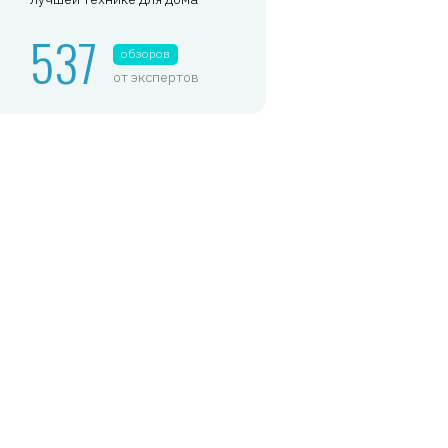
537
обзоров
от экспертов