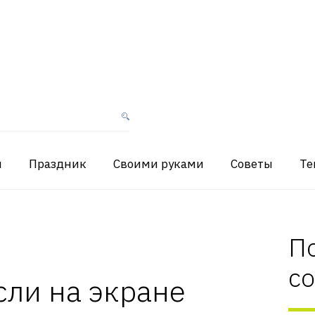
я
Праздник
Своими руками
Советы
Те
П
с
сли на экране