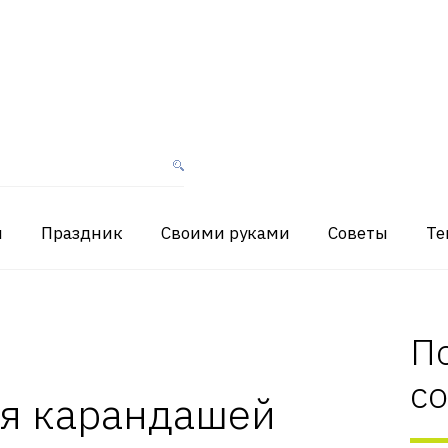
я
Праздник
Своими руками
Советы
Те
П
с
ля карандашей