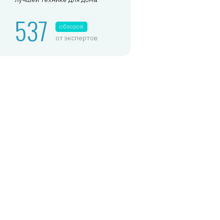
537
обзоров
от экспертов