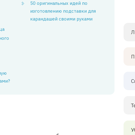
50 оригинальных идей по
изготовлению подставки для
карандашей своими руками
ца
Л
ного
П
вую
С
ами?
Т
У