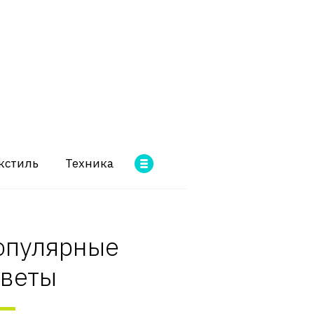
кстиль
Техника
опулярные
оветы