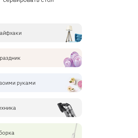
айфхаки
раздник
воими руками
ехника
борка