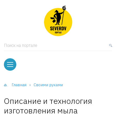
кая мебель
ки и Стеллажи
лы
Поиск на портале
вати
оды и тумбы
ваны
Главная
Своими руками
фы и Шкафы-Купе
Описание и технология
изготовления мыла