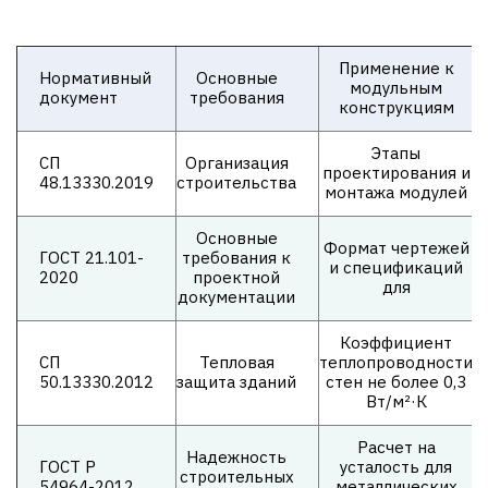
Применение к
Нормативный
Основные
модульным
документ
требования
конструкциям
Этапы
СП
Организация
проектирования и
48.13330.2019
строительства
монтажа модулей
Основные
Формат чертежей
ГОСТ 21.101-
требования к
и спецификаций
2020
проектной
для
документации
Коэффициент
СП
Тепловая
теплопроводности
50.13330.2012
защита зданий
стен не более 0,3
Вт/м²·К
Расчет на
Надежность
ГОСТ Р
усталость для
строительных
54964-2012
металлических