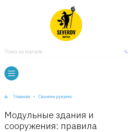
кая мебель
ки и Стеллажи
лы
Поиск на портале
вати
оды и тумбы
ваны
Главная
Своими руками
фы и Шкафы-Купе
Модульные здания и
сооружения: правила