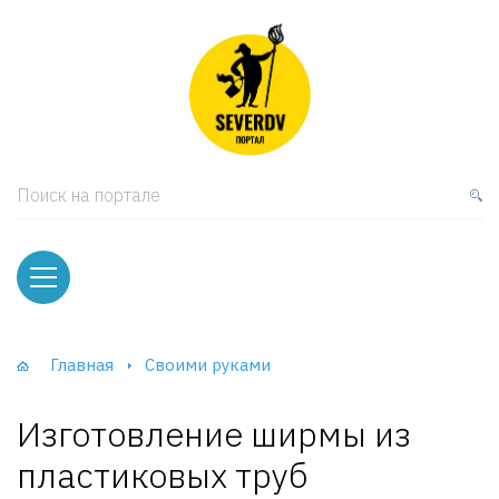
кая мебель
ки и Стеллажи
лы
Поиск на портале
вати
оды и тумбы
ваны
Главная
Своими руками
фы и Шкафы-Купе
Изготовление ширмы из
пластиковых труб