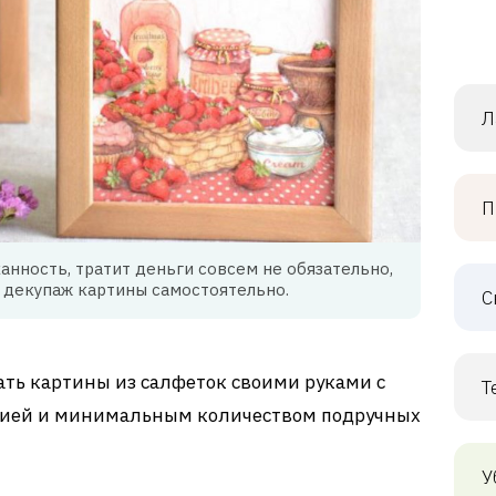
Л
П
анность, тратит деньги совсем не обязательно,
 декупаж картины самостоятельно.
С
лать картины из салфеток своими руками с
Т
цией и минимальным количеством подручных
У