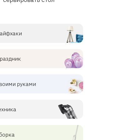
айфхаки
раздник
воими руками
ехника
борка