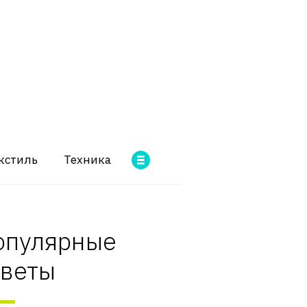
кстиль
Техника
опулярные
оветы