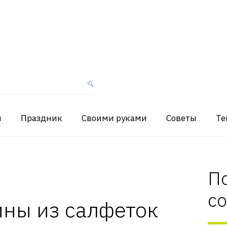
я
Праздник
Своими руками
Советы
Те
П
с
ины из салфеток