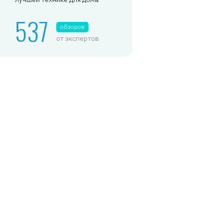
537
обзоров
от экспертов