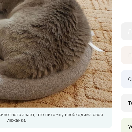
Л
П
С
Т
вотного знает, что питомцу необходима своя
лежанка.
У