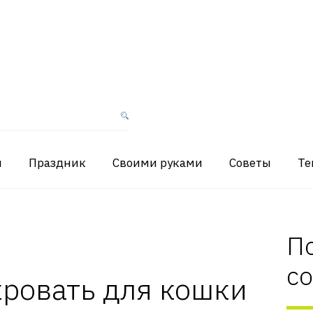
я
Праздник
Своими руками
Советы
Те
П
с
кровать для кошки