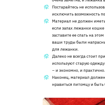
очень заметна, и лежанка 
Постарайтесь не использо
исключить возможность по
Материал не должен иметь 
если запах лежанки кошке
заставите ее спать на этом
ваши труды были напрасны
для лежанки.
Далеко не всегда стоит пр
используют старую одежду
– и экономно, и практично.
Наконец, материал должен 
нравиться питомцу и быть 