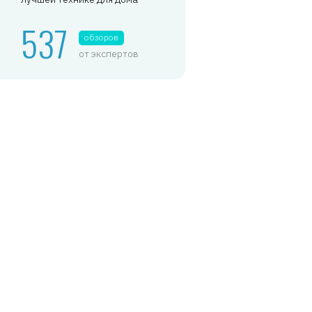
537
обзоров
от экспертов