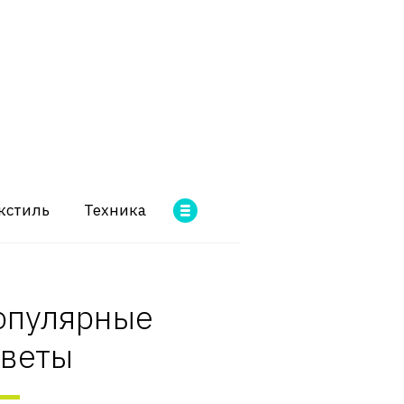
кстиль
Техника
опулярные
оветы