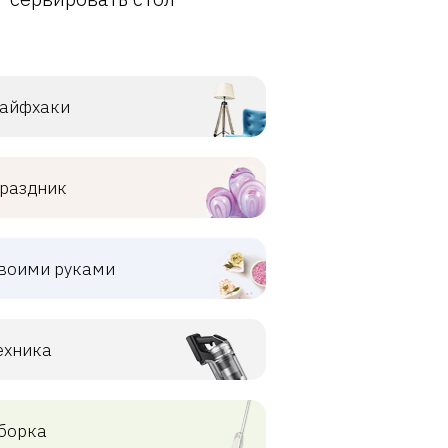
айфхаки
раздник
воими руками
ехника
борка