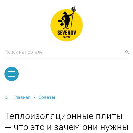
кая мебель
ки и Стеллажи
лы
Поиск на портале
вати
оды и тумбы
ваны
Главная
Советы
фы и Шкафы-Купе
Теплоизоляционные плиты
— что это и зачем они нужны