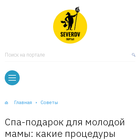
кая мебель
ки и Стеллажи
лы
Поиск на портале
вати
оды и тумбы
ваны
Главная
Советы
фы и Шкафы-Купе
Спа-подарок для молодой
мамы: какие процедуры