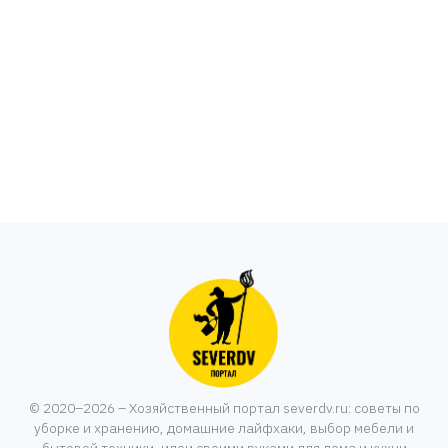
© 2020–2026 – Хозяйственный портал severdv.ru: советы по
уборке и хранению, домашние лайфхаки, выбор мебели и