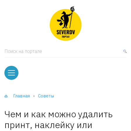
кая мебель
ки и Стеллажи
лы
Поиск на портале
вати
оды и тумбы
ваны
Главная
Советы
фы и Шкафы-Купе
Чем и как можно удалить
принт, наклейку или