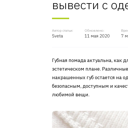
вывести с о
Автор статьи:
Обновлено:
Вре
Sveta
11 мая 2020
7 м
Губная помада актуальна, как д
эстетическом плане. Различные
накрашенных губ остается на о
безопасным, доступным и качест
любимой вещи.