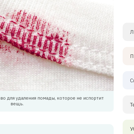
Л
П
С
во для удаления помады, которое не испортит
вещь.
Т
У