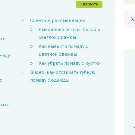
Свернуть
Х
Советы и рекомендации
Выведение пятна с белой и
светлой одежды
и от
Как вывести помаду с
цветной одежды
омаду
Как убрать помаду с куртки
Видео: как отстирать губную
с
помаду с одежды
ы от