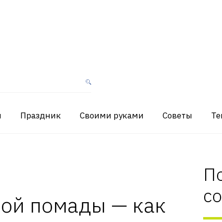
я
Праздник
Своими руками
Советы
Те
П
с
ной помады — как