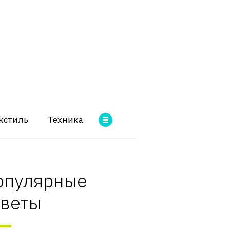
кстиль
Техника
опулярные
оветы