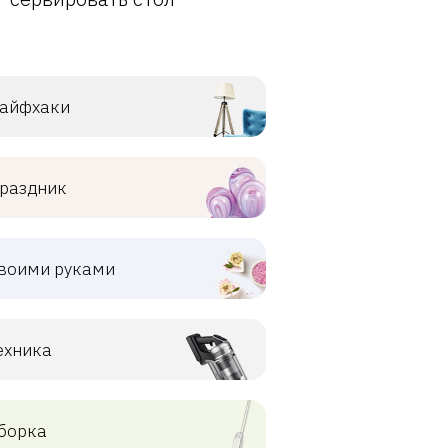
айфхаки
раздник
воими руками
ехника
борка