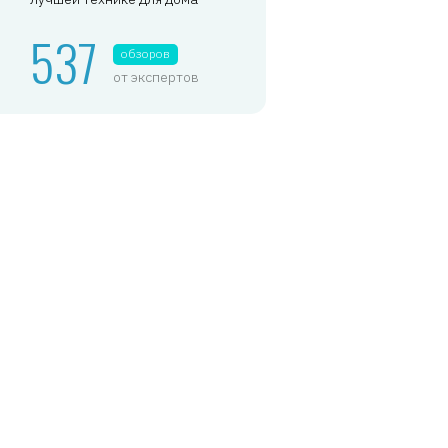
537
обзоров
от экспертов