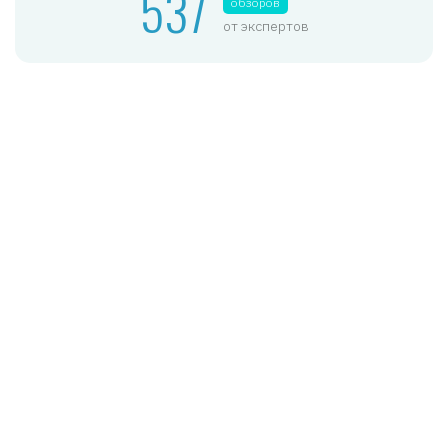
537
обзоров
от экспертов