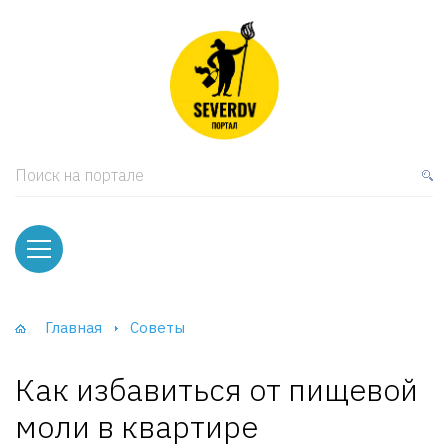
кая мебель
ки и Стеллажи
лы
Поиск на портале
вати
оды и тумбы
ваны
Главная
Советы
фы и Шкафы-Купе
Как избавиться от пищевой
моли в квартире