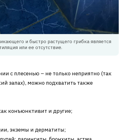
икающего и быстро растущего грибка является
тиляция или ее отсутствие.
ии с плесенью – не только неприятно (так
кий запах), можно подхватить также
как конъюнктивит и другие;
ии, экземы и дерматиты;
утей: ларингиты, бронхиты, астма,