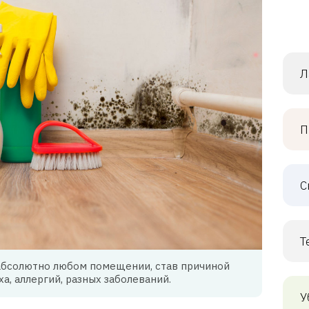
Л
П
С
Т
абсолютно любом помещении, став причиной
а, аллергий, разных заболеваний.
У