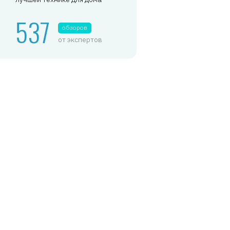
537
обзоров
от экспертов