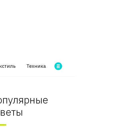
кстиль
Техника
опулярные
оветы