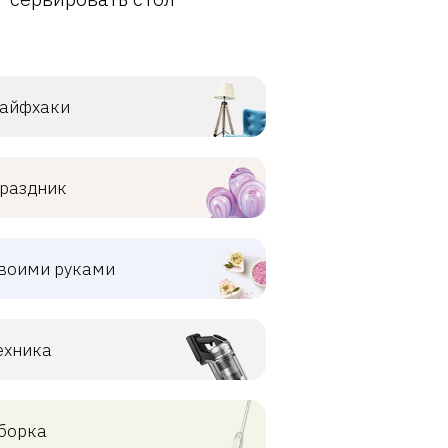
айфхаки
раздник
воими руками
ехника
борка