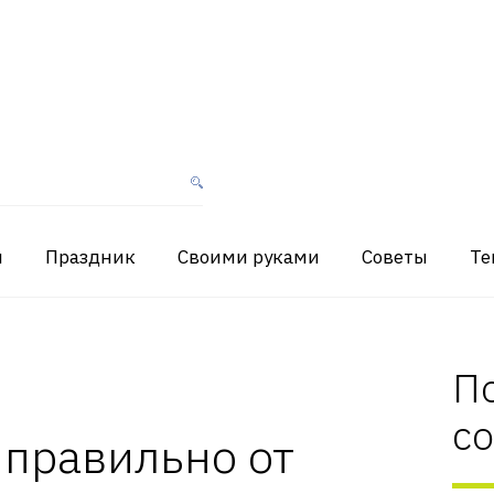
я
Праздник
Своими руками
Советы
Те
П
с
 правильно от