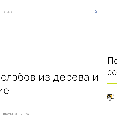
ортале
П
с
слэбов из дерева и
ие
Время на чтение: