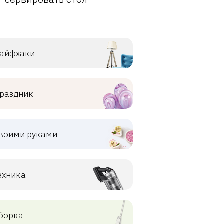
айфхаки
раздник
воими руками
ехника
борка