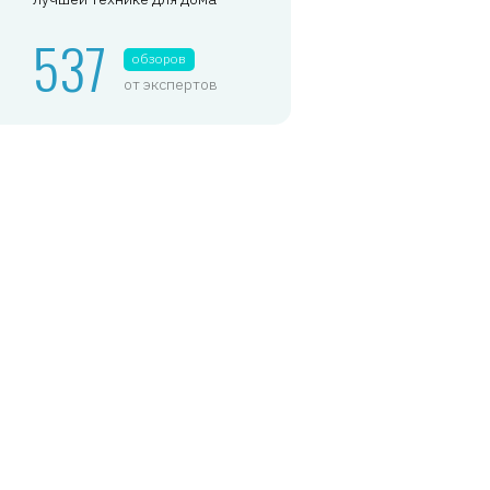
537
обзоров
от экспертов