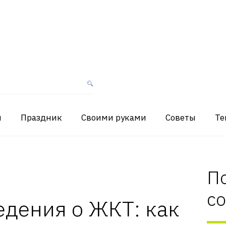
я
Праздник
Своими руками
Советы
Те
П
с
едения о ЖКТ: как