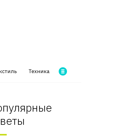
кстиль
Техника
опулярные
оветы