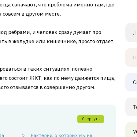
егда означают, что проблема именно там, где
 совсем в другом месте.
под ребрами, и человек сразу думает про
Л
ыть в желудке или кишечнике, просто отдает
П
роваться в таких ситуациях, полезно
его состоит ЖКТ, как по нему движется пища,
С
асто отзывается в совершенно другом.
Т
Свернуть
У
да
Бактерии, о которых мы не