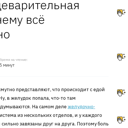
щеварительная
чему всё
но
Время на чтение:
5 минут
мутно представляют, что происходит с едой
Ну, в желудок попала, что-то там
адумываются. На самом деле
желудочно-
система из нескольких отделов, и у каждого
и сильно завязаны друг на друга. Поэтому боль