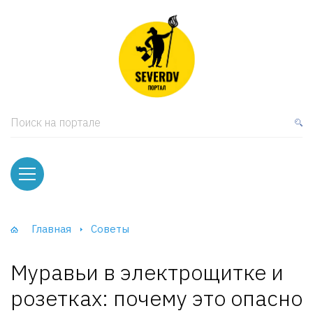
кая мебель
ки и Стеллажи
лы
Поиск на портале
вати
оды и тумбы
ваны
Главная
Советы
фы и Шкафы-Купе
Муравьи в электрощитке и
розетках: почему это опасно