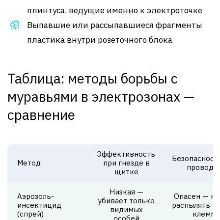
плинтуса, ведущие именно к электроточке
Выпавшие или рассыпавшиеся фрагменты
пластика внутри розеточного блока
Таблица: методы борьбы с
муравьями в электрозонах —
сравнение
Эффективность
Безопасност
Метод
при гнезде в
проводк
щитке
Низкая —
Аэрозоль-
Опасен — не
убивает только
инсектицид
распылять в
видимых
(спрей)
клемм
особей