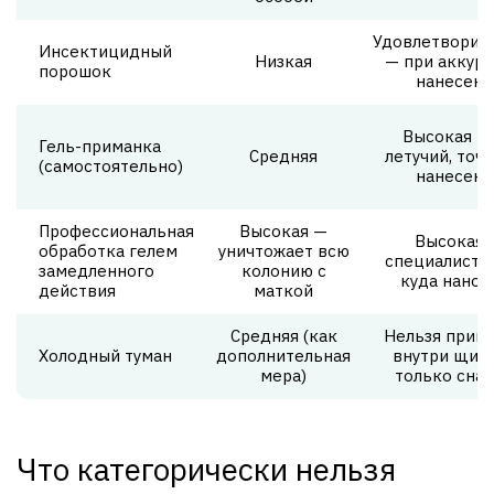
Удовлетворит
Инсектицидный
Низкая
— при аккур
порошок
нанесени
Высокая —
Гель-приманка
Средняя
летучий, точ
(самостоятельно)
нанесени
Профессиональная
Высокая —
Высокая 
обработка гелем
уничтожает всю
специалист з
замедленного
колонию с
куда нанос
действия
маткой
Средняя (как
Нельзя прим
Холодный туман
дополнительная
внутри щит
мера)
только сна
Что категорически нельзя