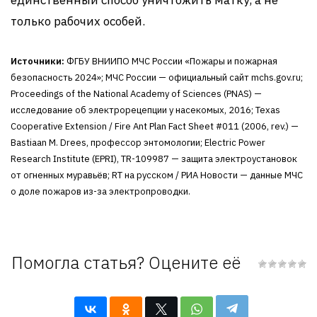
единственный способ уничтожить матку, а не
только рабочих особей.
Источники:
ФГБУ ВНИИПО МЧС России «Пожары и пожарная
безопасность 2024»; МЧС России — официальный сайт mchs.gov.ru;
Proceedings of the National Academy of Sciences (PNAS) —
исследование об электрорецепции у насекомых, 2016; Texas
Cooperative Extension / Fire Ant Plan Fact Sheet #011 (2006, rev.) —
Bastiaan M. Drees, профессор энтомологии; Electric Power
Research Institute (EPRI), TR-109987 — защита электроустановок
от огненных муравьёв; RT на русском / РИА Новости — данные МЧС
о доле пожаров из-за электропроводки.
Помогла статья? Оцените её