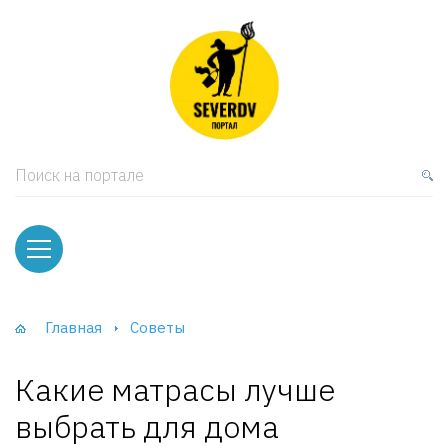
кая мебель
ки и Стеллажи
лы
Поиск на портале
вати
оды и тумбы
ваны
Главная
Советы
фы и Шкафы-Купе
Какие матрасы лучше
выбрать для дома