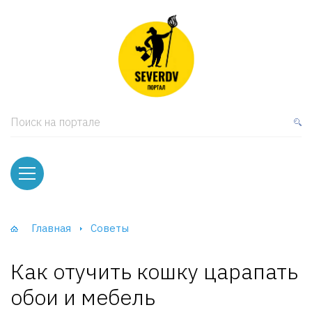
кая мебель
ки и Стеллажи
лы
Поиск на портале
вати
оды и тумбы
ваны
Главная
Советы
фы и Шкафы-Купе
Как отучить кошку царапать
обои и мебель