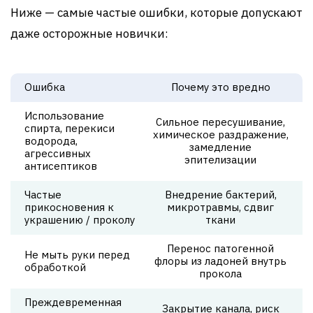
Ниже — самые частые ошибки, которые допускают
даже осторожные новички:
Ошибка
Почему это вредно
Использование
Сильное пересушивание,
спирта, перекиси
химическое раздражение,
водорода,
замедление
агрессивных
эпителизации
антисептиков
Частые
Внедрение бактерий,
прикосновения к
микротравмы, сдвиг
украшению / проколу
ткани
Перенос патогенной
Не мыть руки перед
флоры из ладоней внутрь
обработкой
прокола
Преждевременная
Закрытие канала, риск