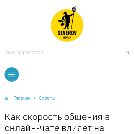
кая мебель
ки и Стеллажи
лы
Поиск на портале
вати
оды и тумбы
ваны
Главная
Советы
фы и Шкафы-Купе
Как скорость общения в
онлайн-чате влияет на