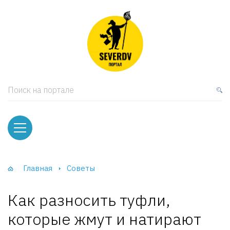
кая мебель
ки и Стеллажи
лы
Поиск на портале
вати
оды и тумбы
ваны
Главная
Советы
фы и Шкафы-Купе
Как разносить туфли,
которые жмут и натирают