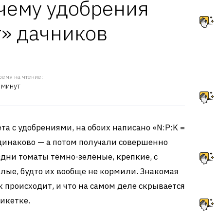
очему удобрения
» дачников
ремя на чтение:
 минут
та с удобрениями, на обоих написано «N:P:K =
динаково — а потом получали совершенно
Одни томаты тёмно-зелёные, крепкие, с
илые, будто их вообще не кормили. Знакомая
к происходит, и что на самом деле скрывается
икетке.