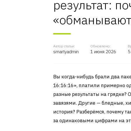
результат: п
«обманывают
Автор статьи:
Обновлено:
В
smartyadmin
1 июня 2026
5
Вы когда-нибудь брали два паке
16:16:16», платили примерно о
разные результаты на грядке? 
завязями. Другие — бледные, х
история? Разберёмся, почему та
за одинаковыми цифрами на эт