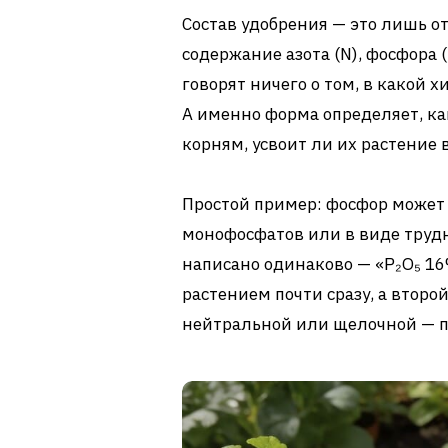
Состав удобрения — это лишь о
содержание азота (N), фосфора (
говорят ничего о том, в какой
А именно форма определяет, ка
корням, усвоит ли их растение 
Простой пример: фосфор может
монофосфатов или в виде труд
написано одинаково — «P₂O₅ 16
растением почти сразу, а второй
нейтральной или щелочной — п