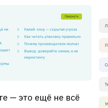
Свернуть
Л
щё не
Калий: хлор — скрытая угроза
Как читать упаковку правильно
а
Почему производители молчат
П
ешает
Вывод: доверяйте химии, а не
маркетингу
формы
С
Т
е — это ещё не всё
У