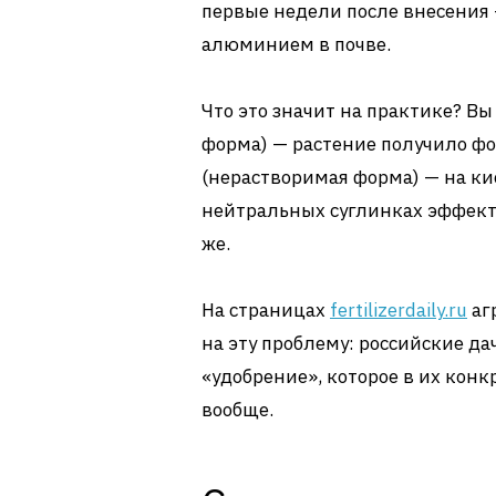
первые недели после внесения 
алюминием в почве.
Что это значит на практике? В
форма) — растение получило ф
(нерастворимая форма) — на кис
нейтральных суглинках эффект 
же.
На страницах
fertilizerdaily.ru
аг
на эту проблему: российские д
«удобрение», которое в их кон
вообще.