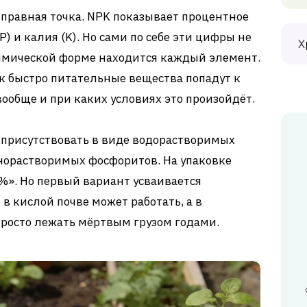
тправная точка. NPK показывает процентное
P) и калия (K). Но сами по себе эти цифры не
Х
 химической форме находится каждый элемент.
к быстро питательные вещества попадут к
вообще и при каких условиях это произойдёт.
 присутствовать в виде водорастворимых
норастворимых фосфоритов. На упаковке
%». Но первый вариант усваивается
 в кислой почве может работать, а в
росто лежать мёртвым грузом годами.