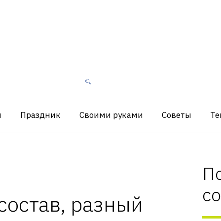
я
Праздник
Своими руками
Советы
Те
П
с
состав, разный