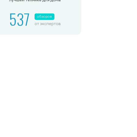
537
обзоров
от экспертов