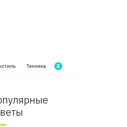
кстиль
Техника
опулярные
оветы