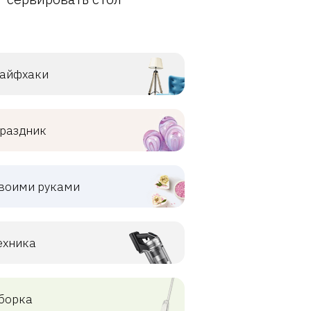
айфхаки
раздник
воими руками
ехника
борка