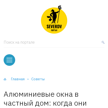
кая мебель
ки и Стеллажи
лы
Поиск на портале
вати
оды и тумбы
ваны
Главная
Советы
фы и Шкафы-Купе
Алюминиевые окна в
частный дом: когда они