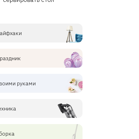
айфхаки
раздник
воими руками
ехника
борка