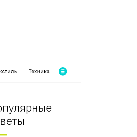
кстиль
Техника
опулярные
оветы