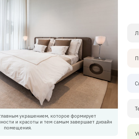
Л
П
С
Т
 главным украшением, которое формирует
ности и красоты и тем самым завершает дизайн
помещения.
У