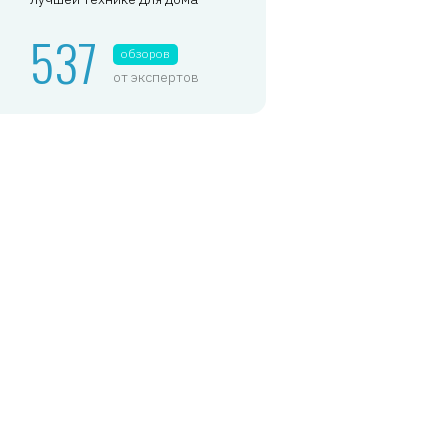
537
обзоров
от экспертов