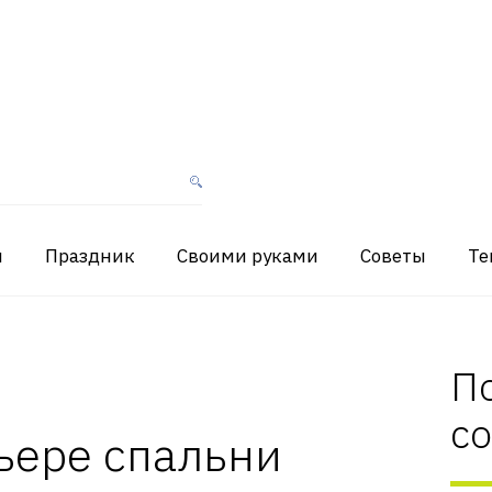
я
Праздник
Своими руками
Советы
Те
П
с
ьере спальни