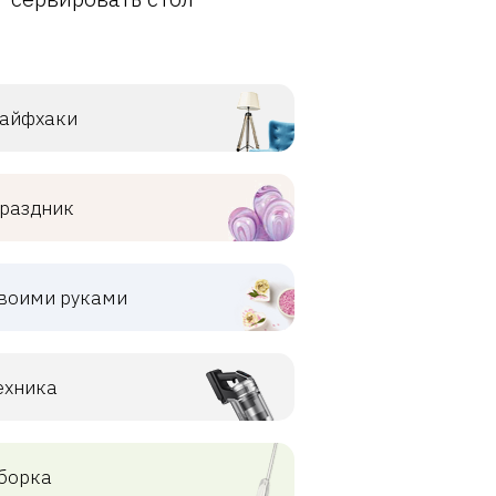
айфхаки
раздник
воими руками
ехника
борка