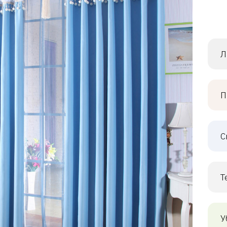
Л
П
С
Т
У