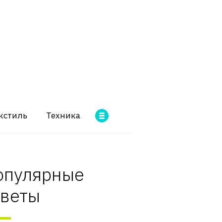
кстиль
Техника
опулярные
оветы