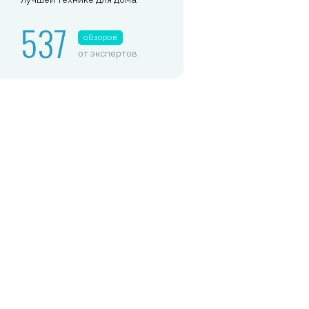
537
обзоров
от экспертов