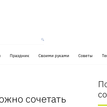
я
Праздник
Своими руками
Советы
Те
П
с
можно сочетать