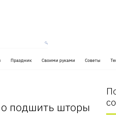
я
Праздник
Своими руками
Советы
Те
П
с
но подшить шторы