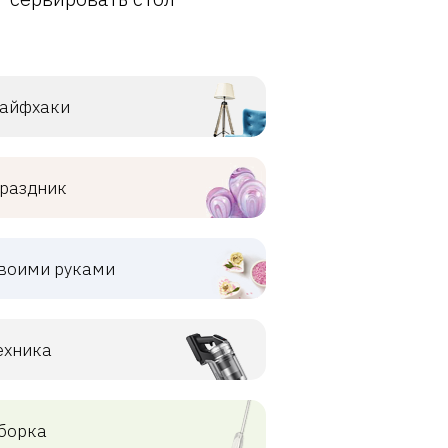
айфхаки
раздник
воими руками
ехника
борка