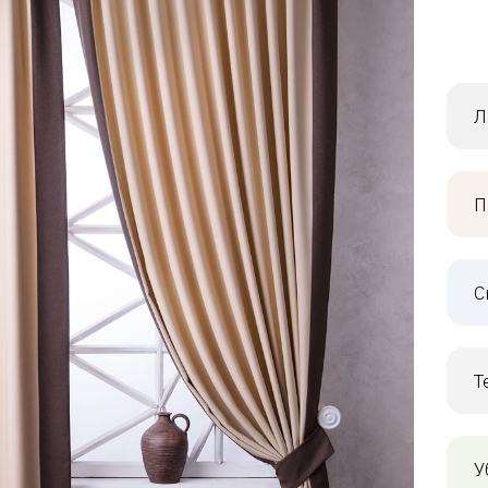
Л
П
С
Т
У