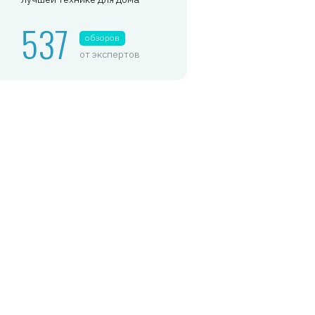
537
обзоров
от экспертов