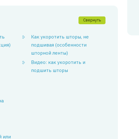
Свернуть
ть
Как укоротить шторы, не
кция)
подшивая (особенности
шторной ленты)
Видео: как укоротить и
подшить шторы
на
й или