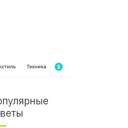
кстиль
Техника
опулярные
оветы