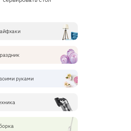
айфхаки
раздник
воими руками
ехника
борка