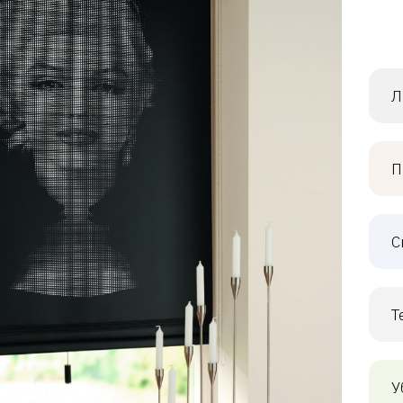
Л
П
С
Т
У