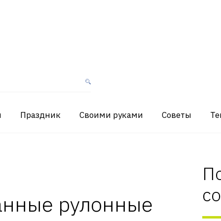
я
Праздник
Своими руками
Советы
Те
П
с
нные рулонные