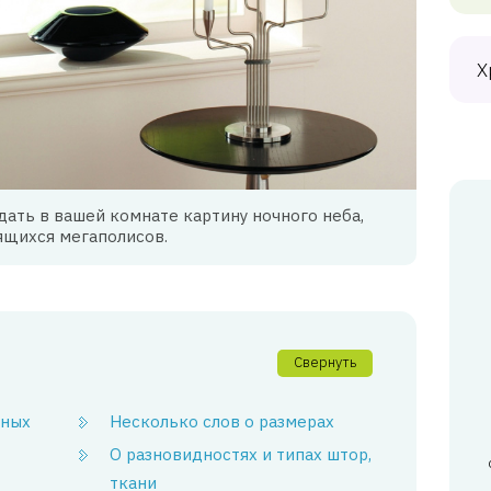
Х
дать в вашей комнате картину ночного неба,
ящихся мегаполисов.
Свернуть
нных
Несколько слов о размерах
О разновидностях и типах штор,
ткани