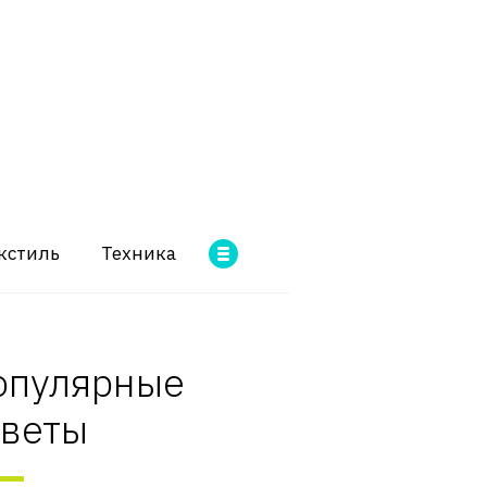
кстиль
Техника
опулярные
оветы