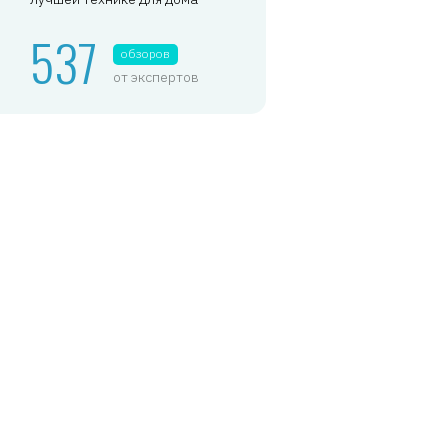
537
обзоров
от экспертов