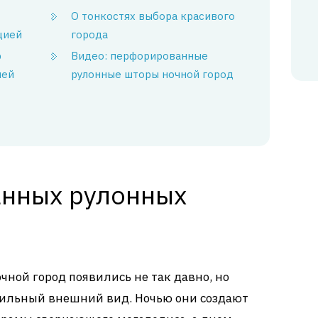
О тонкостях выбора красивого
цией
города
р
Видео: перфорированные
ией
рулонные шторы ночной город
нных рулонных
ной город появились не так давно, но
тильный внешний вид. Ночью они создают