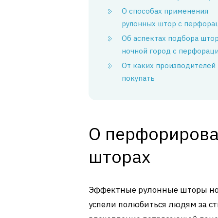
О способах применения
рулонных штор с перфора
Об аспектах подбора што
ночной город с перфорац
От каких производителей
покупать
О перфорирова
шторах
Эффектные рулонные шторы ноч
успели полюбиться людям за с