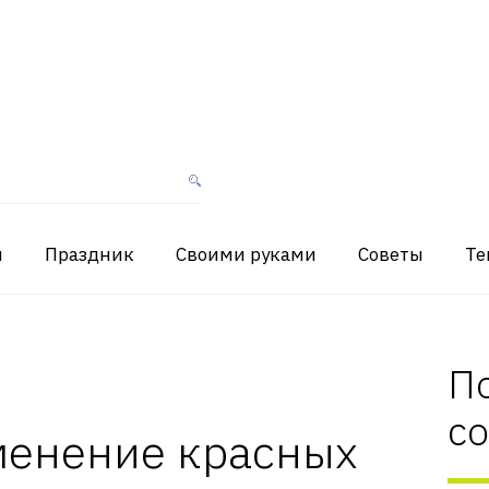
я
Праздник
Своими руками
Советы
Те
П
с
менение красных