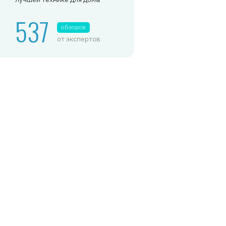
537
обзоров
от экспертов