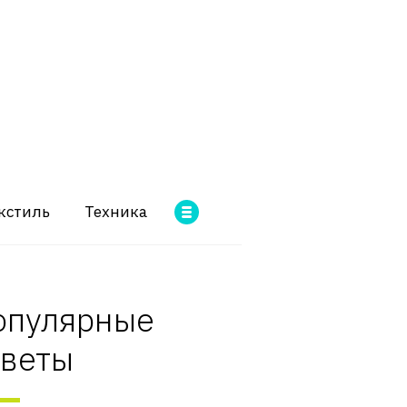
кстиль
Техника
опулярные
оветы