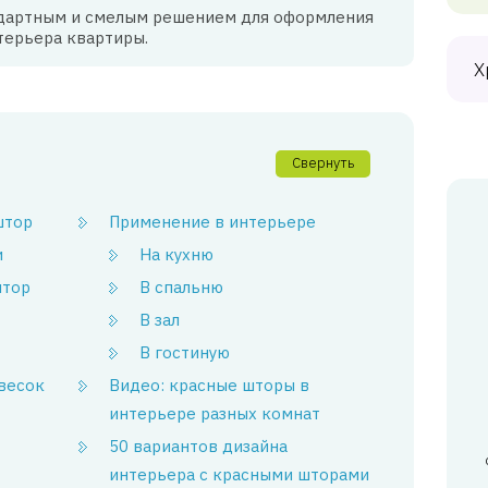
ндартным и смелым решением для оформления
терьера квартиры.
Х
Свернуть
штор
Применение в интерьере
и
На кухню
штор
В спальню
В зал
В гостиную
весок
Видео: красные шторы в
интерьере разных комнат
50 вариантов дизайна
интерьера с красными шторами