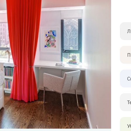
Л
П
С
Т
У