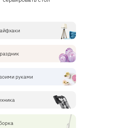
айфхаки
раздник
воими руками
ехника
борка