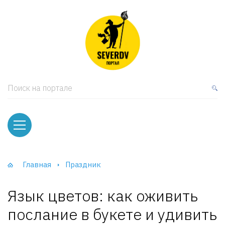
кая мебель
ки и Стеллажи
лы
Поиск на портале
вати
оды и тумбы
ваны
Главная
Праздник
фы и Шкафы-Купе
Язык цветов: как оживить
послание в букете и удивить