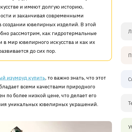
кусстве и имеют долгую историю,
ности и заканчивая современными
 создании ювелирных изделий. В этой
Л
обно рассмотрим, как гидротермальные
 в мир ювелирного искусства и как их
азвивается до сих пор.
П
й изумруд купить
, то важно знать, что этот
С
 обладает всеми качествами природного
ен по более низкой цене, что делает его
Т
ния уникальных ювелирных украшений.
У