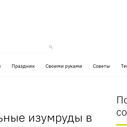
я
Праздник
Своими руками
Советы
Те
П
с
ьные изумруды в