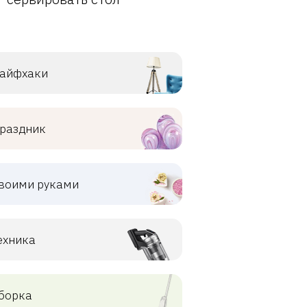
айфхаки
раздник
воими руками
ехника
борка