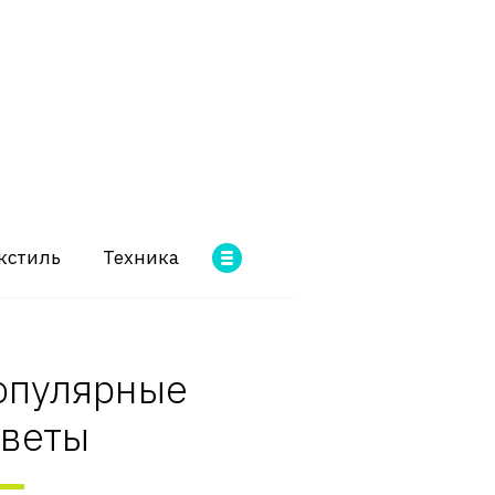
кстиль
Техника
опулярные
оветы