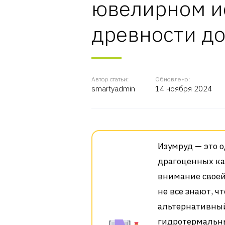
ювелирном ис
древности д
Автор статьи:
Обновлено:
smartyadmin
14 ноября 2024
Изумруд — это 
драгоценных ка
внимание своей
не все знают, ч
альтернативный
гидротермальны