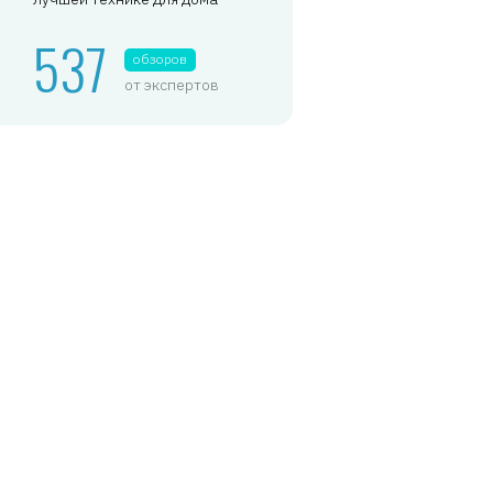
537
обзоров
от экспертов