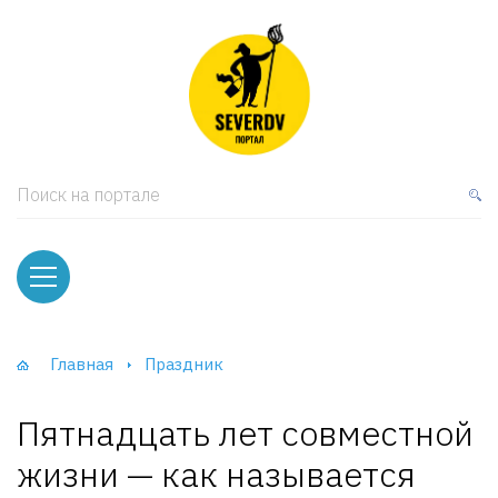
кая мебель
ки и Стеллажи
лы
Поиск на портале
вати
оды и тумбы
ваны
Главная
Праздник
фы и Шкафы-Купе
Пятнадцать лет совместной
жизни — как называется