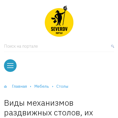
кая мебель
ки и Стеллажи
лы
Поиск на портале
вати
оды и тумбы
ваны
Главная
Мебель
Столы
фы и Шкафы-Купе
Виды механизмов
раздвижных столов, их