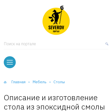
кая мебель
ки и Стеллажи
лы
Поиск на портале
вати
оды и тумбы
ваны
Главная
Мебель
Столы
фы и Шкафы-Купе
Описание и изготовление
стола из эпоксидной смолы