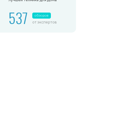
537
обзоров
от экспертов