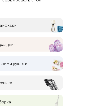
айфхаки
раздник
воими руками
ехника
борка