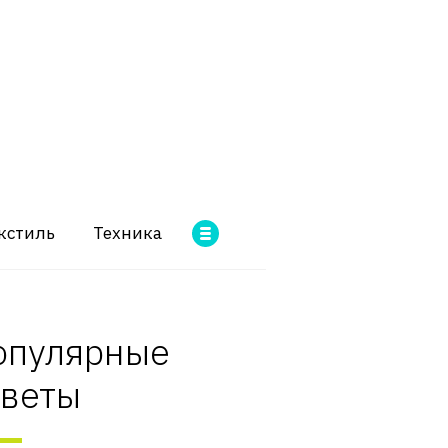
кстиль
Техника
опулярные
оветы