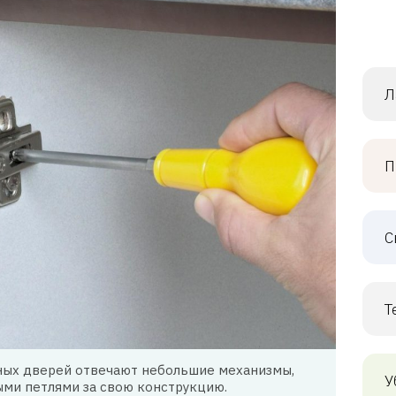
Л
П
С
Т
ных дверей отвечают небольшие механизмы,
У
ми петлями за свою конструкцию.