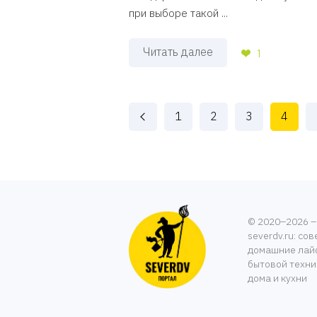
при выборе такой ...
Читать далее
1
1
2
3
4
© 2020–2026 –
severdv.ru: со
домашние лайф
бытовой техни
дома и кухни