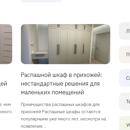
Л
П
Распашной шкаф в прихожей:
С
дей
нестандартные решения для
маленьких помещений
Т
е чем
Преимущества распашных шкафов для
енного
прихожей Распашные шкафы остаются
популярными уже много лет, несмотря на
У
появление ...