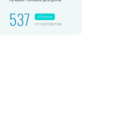
537
обзоров
от экспертов