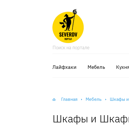
кая мебель
ки и Стеллажи
Поиск на портале
лы
вати
Лайфхаки
Мебель
Кухн
оды и тумбы
ваны
Главная
Мебель
Шкафы и
фы и Шкафы-Купе
Шкафы и Шкаф