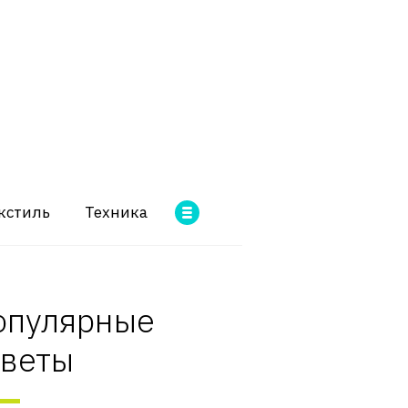
кстиль
Техника
опулярные
оветы