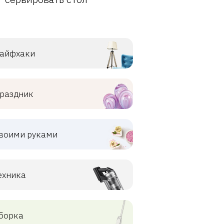
айфхаки
раздник
воими руками
ехника
борка